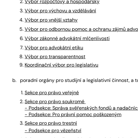
Výbor rozpočtový a hospodářský
Výbor pro výchovu a vzdělávání
Výbor pro vnější vztahy
Výbor pro odbornou pomoc a ochranu zájmů advo
Výbor zákonné advokátní mlčenlivosti
Výbor pro advokátní etiku
Výbor pro transparentnost
Koordinační výbor pro legislativu
b. poradní orgány pro studijní a legislativní činnost, a t
Sekce pro právo veřejné
Sekce pro právo soukromé
- Podsekce: Správa svěřenských fondů a nadačníc
- Podsekce: Pro právní pomoc poškozeným
Sekce pro právo trestní
- Podsekce pro vězeňství