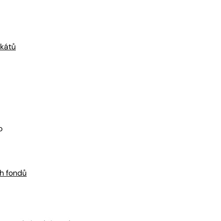
kátů
o
h fondů