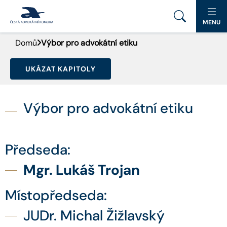
MENU
Domů
Výbor pro advokátní etiku
PORTÁL ČAK
UKÁZAT KAPITOLY
DOMŮ
AKTUALITY
Výbor pro advokátní etiku
DOKUMENTY A FORMULÁŘE
Předseda:
PRO VEŘEJNOST
Mgr. Lukáš Trojan
ADVOKÁTNÍ DENÍK
Místopředseda:
KONTAKT
JUDr. Michal Žižlavský