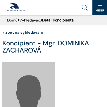
MENU
Domů
Vyhledávač
Detail koncipienta
PORTÁL ČAK
<
zpět na vyhledávání
DOMŮ
Koncipient - Mgr. DOMINIKA
AKTUALITY
ZACHAŘOVÁ
DOKUMENTY A FORMULÁŘE
PRO VEŘEJNOST
ADVOKÁTNÍ DENÍK
KONTAKT