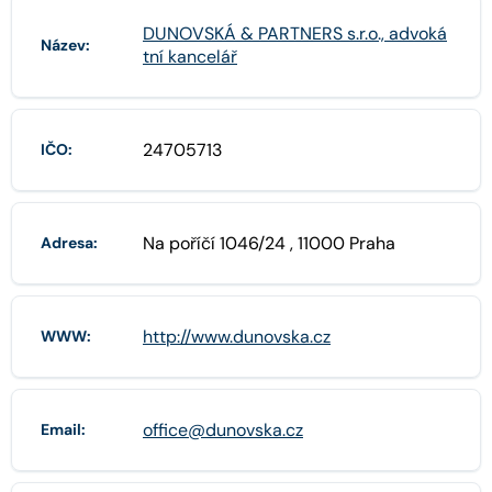
DUNOVSKÁ & PARTNERS s.r.o., advoká
Název:
tní kancelář
24705713
IČO:
Na poříčí 1046/24 , 11000 Praha
Adresa:
http://www.dunovska.cz
WWW:
office@dunovska.cz
Email: