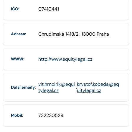
07410441
IČO:
Chrudimská 1418/2 , 13000 Praha
Adresa:
http://www.equitylegal.cz
WWW:
vit.hrncirik@equi
krystof.kobeda@eq
,
Další emaily:
tylegal.cz
uitylegal.cz
732230529
Mobil: