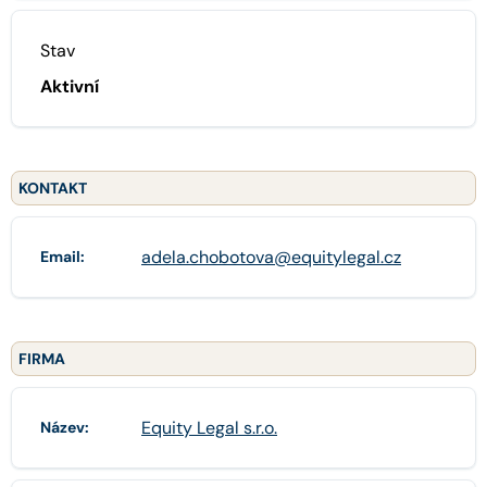
Stav
Aktivní
KONTAKT
adela.chobotova@equitylegal.cz
Email:
FIRMA
Equity Legal s.r.o.
Název: