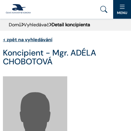
MENU
Domů
Vyhledávač
Detail koncipienta
PORTÁL ČAK
<
zpět na vyhledávání
DOMŮ
Koncipient - Mgr. ADÉLA
AKTUALITY
CHOBOTOVÁ
DOKUMENTY A FORMULÁŘE
PRO VEŘEJNOST
ADVOKÁTNÍ DENÍK
KONTAKT