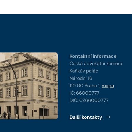
y
Kontaktní informace
Česká advokátní komora
Kaňkův palác
Národní 16
110 00 Praha 1,
mapa
IČ: 66000777
DIČ: CZ66000777
Další kontakty