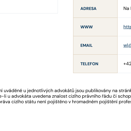
Na 
ADRESA
htt
WWW
wl@
EMAIL
+4
TELEFON
 uváděné u jednotlivých advokátů jsou publikovány na strán
-li u advokáta uvedena znalost cizího právního řádu či schopn
práva cizího státu není pojištěno v hromadném pojištění pro