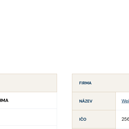
FIRMA
CHMA
Wei
NÁZEV
25
IČO