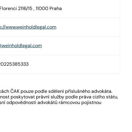
Florenci 2116/15 , 11000 Praha
p://www.weinholdlegal.com
weinholdlegal.com
20225385333
kách ČAK pouze podle sdělení příslušného advokáta.
ost poskytovat právní služby podle práva cizího státu,
fesní odpovědnosti advokátů rámcovou pojistnou