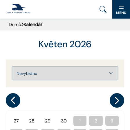
MENU
Domů
Kalendář
PORTÁL ČAK
DOMŮ
Květen 2026
AKTUALITY
DOKUMENTY A FORMULÁŘE
PRO VEŘEJNOST
ADVOKÁTNÍ DENÍK
KONTAKT
27
28
29
30
1
2
3