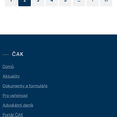
>
>>>
1
2
3
4
5
…
ČAK
Domů
Aktuality
Dokumenty a formuláře
Pro veřejnost
Advokátní deník
Portál ČAK