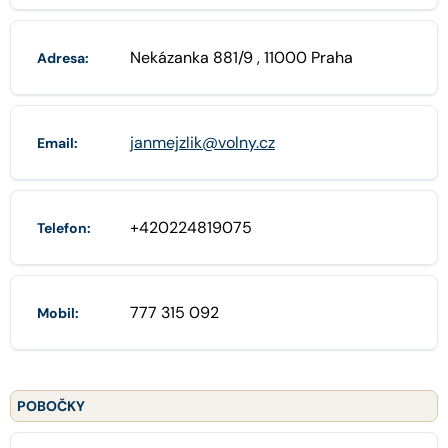
Nekázanka 881/9 , 11000 Praha
Adresa:
janmejzlik@volny.cz
Email:
+420224819075
Telefon:
777 315 092
Mobil:
POBOČKY