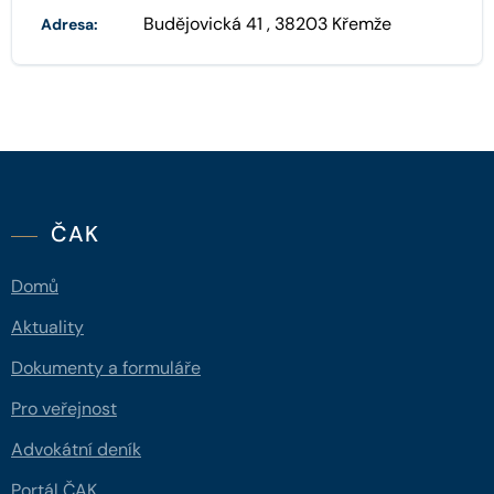
Budějovická 41 , 38203 Křemže
Adresa:
ČAK
Domů
Aktuality
Dokumenty a formuláře
Pro veřejnost
Advokátní deník
Portál ČAK