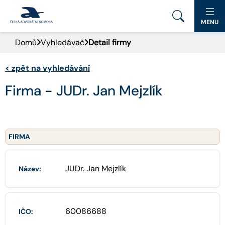
MENU
Domů
Vyhledávač
Detail firmy
PORTÁL ČAK
<
zpět na vyhledávání
DOMŮ
Firma - JUDr. Jan Mejzlík
AKTUALITY
DOKUMENTY A FORMULÁŘE
FIRMA
PRO VEŘEJNOST
JUDr. Jan Mejzlík
Název:
ADVOKÁTNÍ DENÍK
KONTAKT
60086688
IČO: