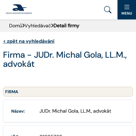
MENU
Domů
Vyhledávač
Detail firmy
PORTÁL ČAK
<
zpět na vyhledávání
DOMŮ
Firma - JUDr. Michal Gola, LL.M.,
AKTUALITY
advokát
DOKUMENTY A FORMULÁŘE
PRO VEŘEJNOST
FIRMA
ADVOKÁTNÍ DENÍK
JUDr. Michal Gola, LL.M., advokát
Název:
KONTAKT