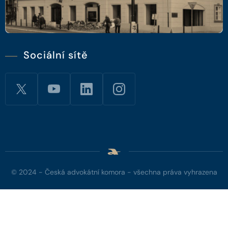
Sociální sítě
© 2024 - Česká advokátní komora - všechna práva vyhrazena