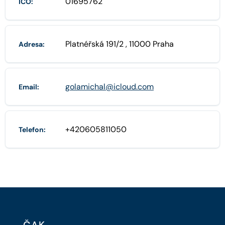
01695762
IČO:
Platnéřská 191/2 , 11000 Praha
Adresa:
golamichal@icloud.com
Email:
+420605811050
Telefon: