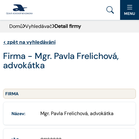
MENU
Domů
Vyhledávač
Detail firmy
PORTÁL ČAK
<
zpět na vyhledávání
DOMŮ
Firma - Mgr. Pavla Frelichová,
AKTUALITY
advokátka
DOKUMENTY A FORMULÁŘE
PRO VEŘEJNOST
FIRMA
ADVOKÁTNÍ DENÍK
Mgr. Pavla Frelichová, advokátka
Název:
KONTAKT