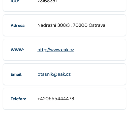
73168351
IČO:
Nádražní 308/3 , 70200 Ostrava
Adresa:
http://www.eak.cz
WWW:
ptasnik@eak.cz
Email:
+420555444478
Telefon: