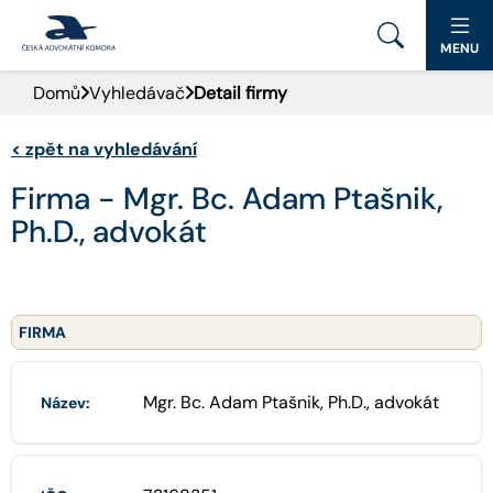
MENU
Domů
Vyhledávač
Detail firmy
PORTÁL ČAK
<
zpět na vyhledávání
DOMŮ
Firma - Mgr. Bc. Adam Ptašnik,
AKTUALITY
Ph.D., advokát
DOKUMENTY A FORMULÁŘE
PRO VEŘEJNOST
FIRMA
ADVOKÁTNÍ DENÍK
Mgr. Bc. Adam Ptašnik, Ph.D., advokát
Název:
KONTAKT