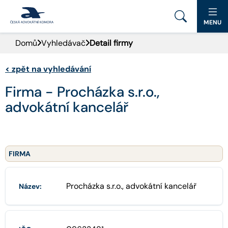
MENU
Domů
Vyhledávač
Detail firmy
PORTÁL ČAK
<
zpět na vyhledávání
DOMŮ
Firma - Procházka s.r.o.,
AKTUALITY
advokátní kancelář
DOKUMENTY A FORMULÁŘE
PRO VEŘEJNOST
FIRMA
ADVOKÁTNÍ DENÍK
Procházka s.r.o., advokátní kancelář
Název:
KONTAKT