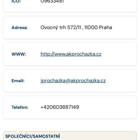
09633481
IČO:
Ovocný trh 572/11 , 11000 Praha
Adresa:
http://www.akprochazka.cz
WWW:
jprochazka@akprochazka.cz
Email:
+420603887149
Telefon:
SPOLEČNÍCI/SAMOSTATNÍ