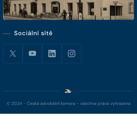
Sociální sítě
© 2024 - Česká advokátní komora - všechna práva vyhrazena