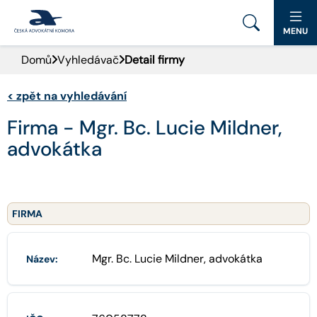
MENU
Domů
Vyhledávač
Detail firmy
PORTÁL ČAK
<
zpět na vyhledávání
DOMŮ
Firma - Mgr. Bc. Lucie Mildner,
AKTUALITY
advokátka
DOKUMENTY A FORMULÁŘE
PRO VEŘEJNOST
FIRMA
ADVOKÁTNÍ DENÍK
Mgr. Bc. Lucie Mildner, advokátka
Název:
KONTAKT