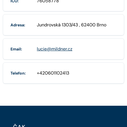
76058778
IČO:
Jundrovská 1303/43 , 62400 Brno
Adresa:
lucie@mildner.cz
Email:
+420601102413
Telefon: