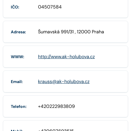
04507584
IČO:
Šumavská 991/31 , 12000 Praha
Adresa:
http://www.ak-holubova.cz
WWW:
krauss@ak-holubova.cz
Email:
+420222983809
Telefon: