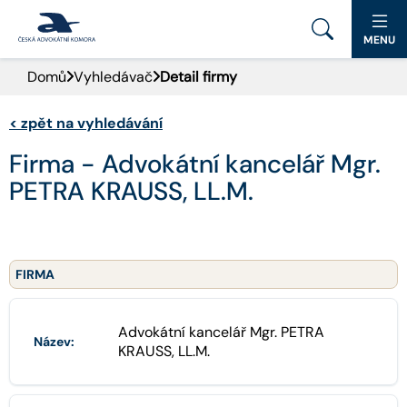
MENU
Domů
Vyhledávač
Detail firmy
PORTÁL ČAK
<
zpět na vyhledávání
DOMŮ
Firma - Advokátní kancelář Mgr.
AKTUALITY
PETRA KRAUSS, LL.M.
DOKUMENTY A FORMULÁŘE
PRO VEŘEJNOST
FIRMA
ADVOKÁTNÍ DENÍK
Advokátní kancelář Mgr. PETRA
Název:
KRAUSS, LL.M.
KONTAKT