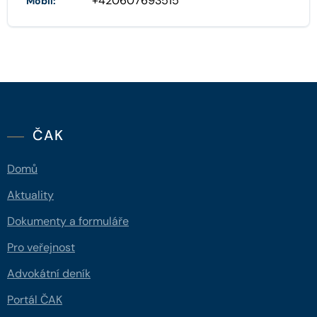
+420607693515
Mobil:
ČAK
Domů
Aktuality
Dokumenty a formuláře
Pro veřejnost
Advokátní deník
Portál ČAK