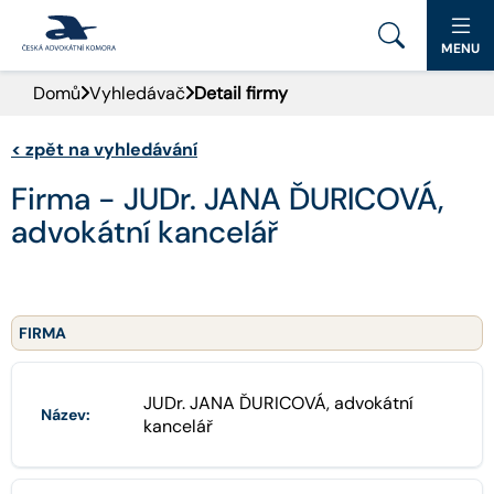
MENU
Domů
Vyhledávač
Detail firmy
PORTÁL ČAK
<
zpět na vyhledávání
DOMŮ
Firma - JUDr. JANA ĎURICOVÁ,
AKTUALITY
advokátní kancelář
DOKUMENTY A FORMULÁŘE
PRO VEŘEJNOST
FIRMA
ADVOKÁTNÍ DENÍK
JUDr. JANA ĎURICOVÁ, advokátní
Název:
kancelář
KONTAKT