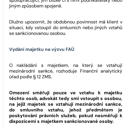
spolupracující, jim blízké či s nimi podnikatelsky nebo
jiným způsobem spojené.
Dlužno upozornit, že obdobnou povinnost má klient v
situaci, kdy vstoupil do smluvních nebo jiných vztahů
se sankcionovanou osobou.
Vydání majetku na výzvu FAÚ
O nakládání s majetkem, na který se vztahují
mezinárodní sankce, rozhoduje Finanční analytický
úřad podle § 12 ZMS.
Omezení směřují pouze ve vztahu k majetku
těchto osob, advokát tedy smí vstoupit s osobou,
na jejíž majetek se vztahují mezinárodní sankce,
do smluvního vztahu, jehož předmětem je
poskytování právních služeb, pokud nesměřují k
dispozicemi s majetkem sankcionované osoby.