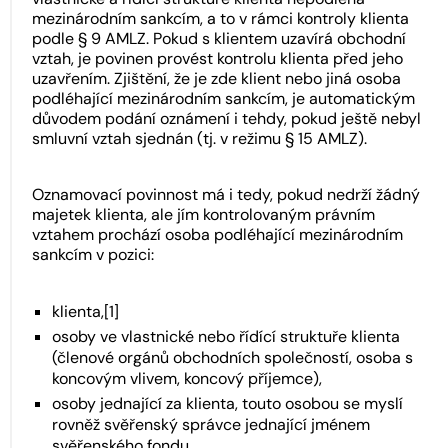
mezinárodním sankcím, a to v rámci kontroly klienta
podle § 9 AMLZ. Pokud s klientem uzavírá obchodní
vztah, je povinen provést kontrolu klienta před jeho
uzavřením. Zjištění, že je zde klient nebo jiná osoba
podléhající mezinárodním sankcím, je automatickým
důvodem podání oznámení i tehdy, pokud ještě nebyl
smluvní vztah sjednán (tj. v režimu § 15 AMLZ).
Oznamovací povinnost má i tedy, pokud nedrží žádný
majetek klienta, ale jím kontrolovaným právním
vztahem prochází osoba podléhající mezinárodním
sankcím v pozici:
klienta,[1]
osoby ve vlastnické nebo řídící struktuře klienta
(členové orgánů obchodních společností, osoba s
koncovým vlivem, koncový příjemce),
osoby jednající za klienta, touto osobou se myslí
rovněž svěřenský správce jednající jménem
svěřenského fondu,