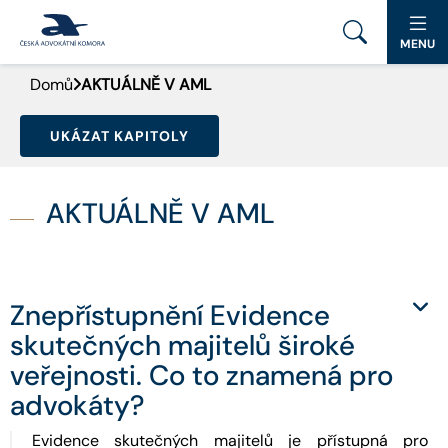
MENU
Domů
AKTUÁLNĚ V AML
PORTÁL ČAK
UKÁZAT KAPITOLY
DOMŮ
AKTUALITY
AKTUÁLNĚ V AML
DOKUMENTY A FORMULÁŘE
PRO VEŘEJNOST
Znepřístupnění Evidence
skutečných majitelů široké
ADVOKÁTNÍ DENÍK
veřejnosti. Co to znamená pro
KONTAKT
advokáty?
Evidence skutečných majitelů je přístupná pro