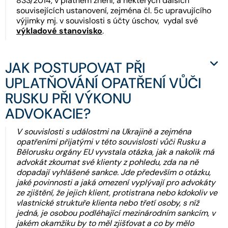
833/2014, v platném znění, a některých dalších
souvisejících ustanovení, zejména čl. 5c upravujícího
výjimky mj. v souvislosti s účty úschov, vydal své
výkladové stanovisko
.
JAK POSTUPOVAT PŘI
UPLATŇOVÁNÍ OPATŘENÍ VŮČI
RUSKU PŘI VÝKONU
ADVOKACIE?
V souvislosti s událostmi na Ukrajině a zejména
opatřeními přijatými v této souvislosti vůči Rusku a
Bělorusku orgány EU vyvstala otázka, jak a nakolik má
advokát zkoumat své klienty z pohledu, zda na ně
dopadají vyhlášené sankce. Jde především o otázku,
jaké povinnosti a jaká omezení vyplývají pro advokáty
ze zjištění, že jejich klient, protistrana nebo kdokoliv ve
vlastnické struktuře klienta nebo třetí osoby, s níž
jedná, je osobou podléhající mezinárodním sankcím, v
jakém okamžiku by to měl zjišťovat a co by mělo