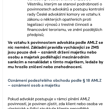
Věstníku, kterým se stanoví podrobnosti o
povinnostech advokátů a postupu kontrolní
rady České advokátní komory ve vztahu k
zákonu o některých opatřeních proti
legalizaci výnosů z trestné činnosti a
financování terorismu, ve znění pozdějších
předpisů;
Ve vztahu k povinnostem advokáta podle AMLZ se
nic nemění. Základní pravidla vycházející ze ZMS
jsou pouze dvě – oznámit držení majetku nebo
osobu a majetek podléhající mezinárodním
sankcím a nenakládat s tímto majetkem, ledaže by
mu hrozilo zničení nebo znehodnocení.
Oznámení podezřelého obchodu podle § 18 AMLZ
– oznámení osob a majetku
Pokud advokát postupuje v rámci plnění AMLZ
povinností, je povinen zjistit, zda klient nebo osoba ve
vlastnické a řídící struktuře klienta nepodléhá