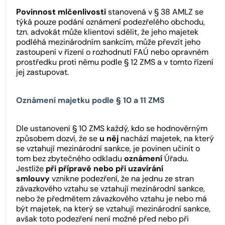
Povinnost mlčenlivosti
stanovená v § 38 AMLZ se
týká pouze podání oznámení podezřelého obchodu,
tzn. advokát může klientovi sdělit, že jeho majetek
podléhá mezinárodním sankcím, může převzít jeho
zastoupení v řízení o rozhodnutí FAÚ nebo opravném
prostředku proti němu podle § 12 ZMS a v tomto řízení
jej zastupovat.
Oznámení majetku podle § 10 a 11 ZMS
Dle ustanovení § 10 ZMS každý, kdo se hodnověrným
způsobem dozví, že se
u něj
nachází majetek, na který
se vztahují mezinárodní sankce, je povinen učinit o
tom bez zbytečného odkladu
oznámení
Úřadu.
Jestliže
při přípravě nebo při uzavírání
smlouvy
vznikne podezření, že na jednu ze stran
závazkového vztahu se vztahují mezinárodní sankce,
nebo že předmětem závazkového vztahu je nebo má
být majetek, na který se vztahují mezinárodní sankce,
avšak toto podezření není možné před nebo při