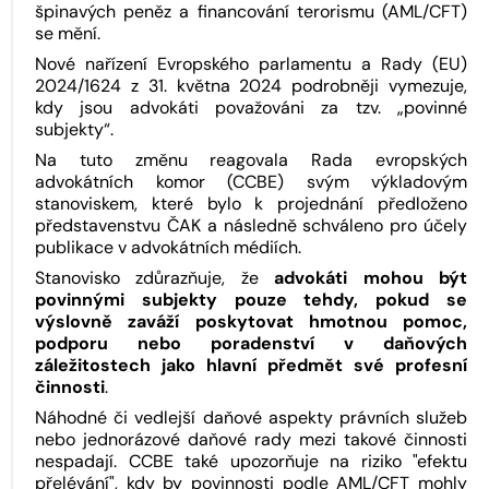
špinavých peněz a financování terorismu (AML/CFT)
se mění.
Nové nařízení Evropského parlamentu a Rady (EU)
2024/1624 z 31. května 2024 podrobněji vymezuje,
kdy jsou advokáti považováni za tzv. „povinné
subjekty“.
Na tuto změnu reagovala Rada evropských
advokátních komor (CCBE) svým výkladovým
stanoviskem, které bylo k projednání předloženo
představenstvu ČAK a následně schváleno pro účely
publikace v advokátních médiích.
Stanovisko zdůrazňuje, že
advokáti mohou být
povinnými subjekty pouze tehdy, pokud se
výslovně zaváží poskytovat hmotnou pomoc,
podporu nebo poradenství v daňových
záležitostech jako hlavní předmět své profesní
činnosti
.
Náhodné či vedlejší daňové aspekty právních služeb
nebo jednorázové daňové rady mezi takové činnosti
nespadají. CCBE také upozorňuje na riziko "efektu
přelévání", kdy by povinnosti podle AML/CFT mohly