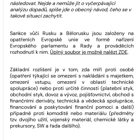
následovat. Nejde a nemůže jít o vyčerpávající
analýzu dopadů, spíše jde o obecný návod, čeho se v
takové situaci zachytit.
Sankce vůči Rusku a Bělorusku jsou založeny na
opatřeních Evropské unie ve formě nařízení
Evropského parlamentu a Rady a prováděcích
rozhodnutí k nim.
Úplný soubor je možné nalézt ZDE
.
Základní rozlišení je v tom, zda míří proti osobě
(opatření týkající se omezení s nakládání s majetkem,
omezení vstupu, omezení v oblasti technické
spolupráce) nebo proti určité činnosti (platební styk,
obchodní styk, dovoz a vývoz, pojišťovnictví, obchod s
finančními deriváty, technická a vědecká spolupráce,
financování a poskytování finanční pomoci a další)
případně proti komoditě nebo materiálu (předměty
tzv. dvojího užití, vojenský materiál, chemické látky a
prekursory, SW a řada dalšího).