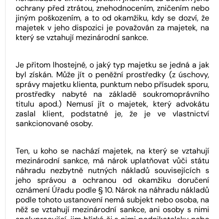
ochrany před ztrátou, znehodnocením, zničením nebo
jiným poškozením, a to od okamžiku, kdy se dozví, že
majetek v jeho dispozici je považován za majetek, na
který se vztahují mezinárodní sankce.
Je přitom lhostejné, o jaký typ majetku se jedná a jak
byl získán. Může jít o peněžní prostředky (z úschovy,
správy majetku klienta, punktum nebo přísudek sporu,
prostředky nabyté na základě soukromoprávního
titulu apod.) Nemusí jít o majetek, který advokátu
zaslal klient, podstatné je, že je ve vlastnictví
sankcionované osoby.
Ten, u koho se nachází majetek, na který se vztahují
mezinárodní sankce, má nárok uplatňovat vůči státu
náhradu nezbytně nutných nákladů souvisejících s
jeho správou a ochranou od okamžiku doručení
oznámení Úřadu podle § 10. Nárok na náhradu nákladů
podle tohoto ustanovení nemá subjekt nebo osoba, na
něž se vztahují mezinárodní sankce, ani osoby s nimi