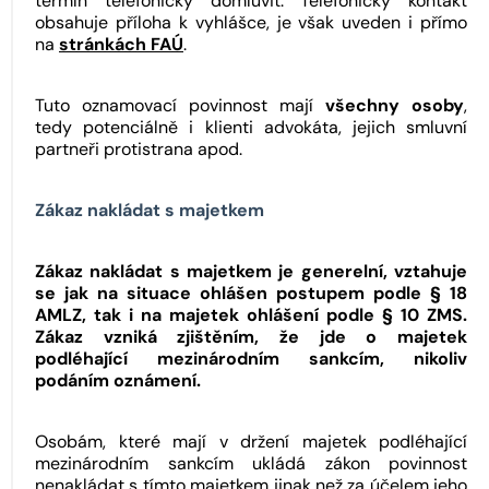
termín telefonicky domluvit. Telefonický kontakt
obsahuje příloha k vyhlášce, je však uveden i přímo
na
stránkách FAÚ
.
Tuto oznamovací povinnost mají
všechny osoby
,
tedy potenciálně i klienti advokáta, jejich smluvní
partneři protistrana apod.
Zákaz nakládat s majetkem
Zákaz nakládat s majetkem je generelní, vztahuje
se jak na situace ohlášen postupem podle § 18
AMLZ, tak i na majetek ohlášení podle § 10 ZMS.
Zákaz vzniká zjištěním, že jde o majetek
podléhající mezinárodním sankcím, nikoliv
podáním oznámení.
Osobám, které mají v držení majetek podléhající
mezinárodním sankcím ukládá zákon povinnost
nenakládat s tímto majetkem jinak než za účelem jeho