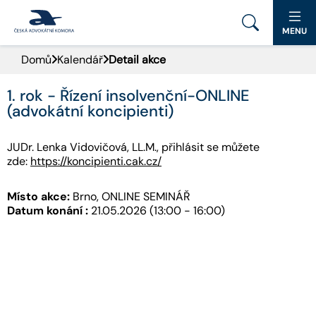
MENU
Domů
Kalendář
Detail akce
PORTÁL ČAK
1. rok - Řízení insolvenční-ONLINE
DOMŮ
(advokátní koncipienti)
AKTUALITY
JUDr. Lenka Vidovičová, LL.M., přihlásit se můžete
zde:
https://koncipienti.cak.cz/
DOKUMENTY A FORMULÁŘE
Místo akce:
Brno, ONLINE SEMINÁŘ
PRO VEŘEJNOST
Datum konání :
21.05.2026 (13:00 - 16:00)
ADVOKÁTNÍ DENÍK
KONTAKT