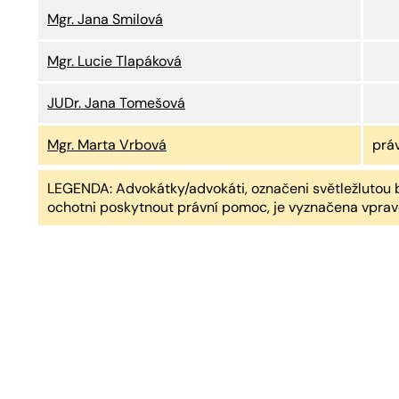
Mgr. Jana Smilová
Mgr. Lucie Tlapáková
JUDr. Jana Tomešová
Mgr. Marta Vrbová
prá
LEGENDA: Advokátky/advokáti, označeni světležlutou b
ochotni poskytnout právní pomoc, je vyznačena vprav