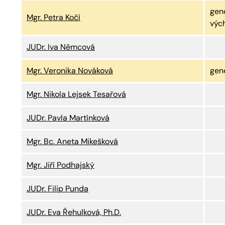
gene
Mgr. Petra Kočí
výc
JUDr. Iva Němcová
Mgr. Veronika Nováková
gene
Mgr. Nikola Lejsek Tesařová
JUDr. Pavla Martínková
Mgr. Bc. Aneta Mikešková
Mgr. Jiří Podhajský
JUDr. Filip Punda
JUDr. Eva Řehulková, Ph.D.