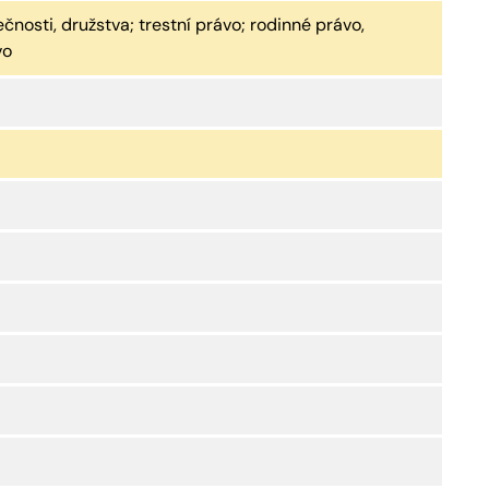
nosti, družstva; trestní právo; rodinné právo,
vo