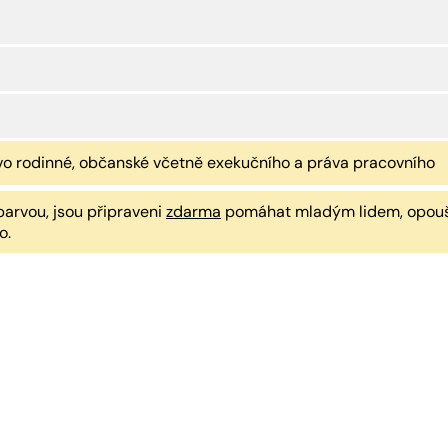
vo rodinné, občanské včetně exekučního a práva pracovního
arvou, jsou připraveni
zdarma
pomáhat mladým lidem, opouště
o.