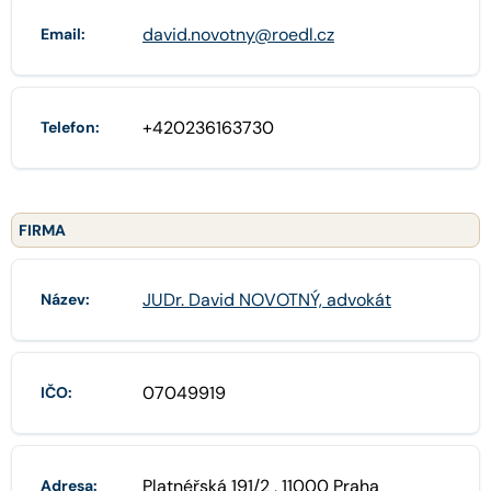
david.novotny@roedl.cz
Email:
+420236163730
Telefon:
FIRMA
JUDr. David NOVOTNÝ, advokát
Název:
07049919
IČO:
Platnéřská 191/2 , 11000 Praha
Adresa: