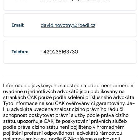
david.novotny@roedl.cz
Email:
+420236163730
Telefon:
Informace o jazykových znalostech a odborném zaměření
uváděné u jednotlivých advokátů jsou publikovány na
stránkách ČAK pouze podle sdělení příslušného advokáta.
Tyto informace nejsou ČAK ověřovány či garantovány. Je-
li u advokáta uvedena znalost cizího právního řádu či
schopnost poskytovat právní služby podle práva cizího
státu, upozorňuje ČAK, že poskytování právních služeb
podle práva cizího státu není pojištěno v hromadném
pojištění profesní odpovědnosti advokátů rámcovou
pojistnou smlouvou podle § 24c zákona o advokacii.