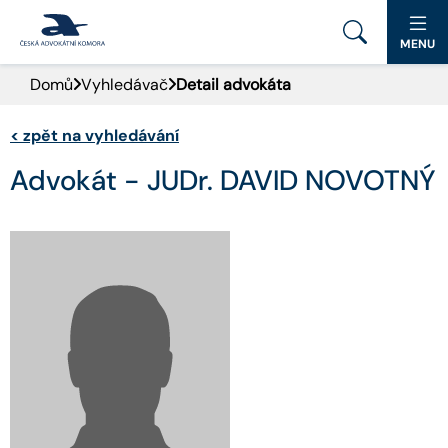
MENU
Domů
Vyhledávač
Detail advokáta
PORTÁL ČAK
<
zpět na vyhledávání
DOMŮ
Advokát - JUDr. DAVID NOVOTNÝ
AKTUALITY
DOKUMENTY A FORMULÁŘE
PRO VEŘEJNOST
ADVOKÁTNÍ DENÍK
KONTAKT