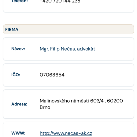
+420 720 144 238
Telefon:
FIRMA
Mgr. Filip Nečas, advokát
Název:
07068654
IČO:
Malinovského náměstí 603/4 , 60200
Adresa:
Brno
http://www.necas-ak.cz
WWW: