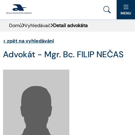
MENU
Domů
Vyhledávač
Detail advokáta
PORTÁL ČAK
<
zpět na vyhledávání
DOMŮ
Advokát - Mgr. Bc. FILIP NEČAS
AKTUALITY
DOKUMENTY A FORMULÁŘE
PRO VEŘEJNOST
ADVOKÁTNÍ DENÍK
KONTAKT