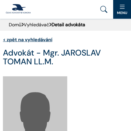
MENU
Domů
Vyhledávač
Detail advokáta
PORTÁL ČAK
<
zpět na vyhledávání
DOMŮ
Advokát - Mgr. JAROSLAV
AKTUALITY
TOMAN LL.M.
DOKUMENTY A FORMULÁŘE
PRO VEŘEJNOST
ADVOKÁTNÍ DENÍK
KONTAKT