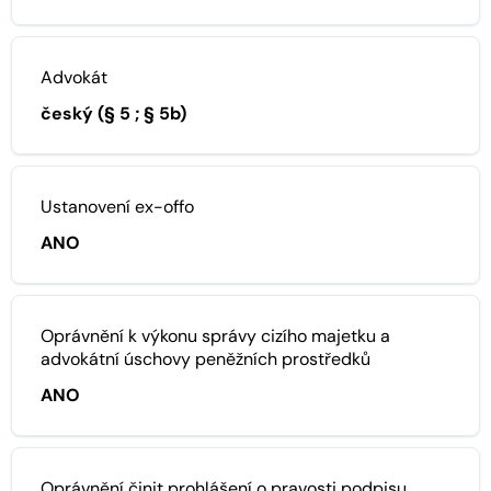
Advokát
český (§ 5 ; § 5b)
Ustanovení ex-offo
ANO
Oprávnění k výkonu správy cizího majetku a
advokátní úschovy peněžních prostředků
ANO
Oprávnění činit prohlášení o pravosti podpisu