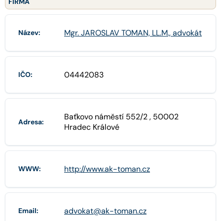
FIRMA
Mgr. JAROSLAV TOMAN, LL.M., advokát
Název:
04442083
IČO:
Baťkovo náměstí 552/2 , 50002
Adresa:
Hradec Králové
http://www.ak-toman.cz
WWW:
advokat@ak-toman.cz
Email: