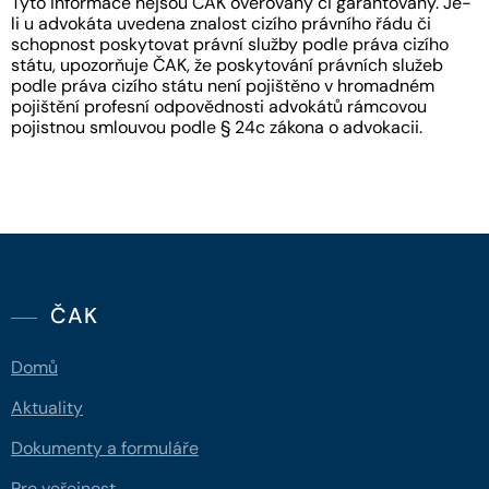
Tyto informace nejsou ČAK ověřovány či garantovány. Je-
li u advokáta uvedena znalost cizího právního řádu či
schopnost poskytovat právní služby podle práva cizího
státu, upozorňuje ČAK, že poskytování právních služeb
podle práva cizího státu není pojištěno v hromadném
pojištění profesní odpovědnosti advokátů rámcovou
pojistnou smlouvou podle § 24c zákona o advokacii.
ČAK
Domů
Aktuality
Dokumenty a formuláře
Pro veřejnost