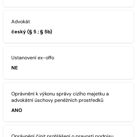
Advokát
český (§ 5 ; § 5b)
Ustanovení ex-offo
NE
Oprávnění k výkonu správy cizího majetku a
advokátní úschovy peněžních prostředků
ANO
Oprávnění činit prohlášení o pravosti podpisu