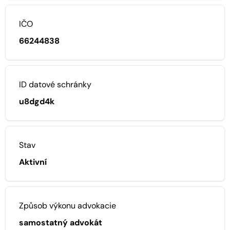
IČO
66244838
ID datové schránky
u8dgd4k
Stav
Aktivní
Způsob výkonu advokacie
samostatný advokát