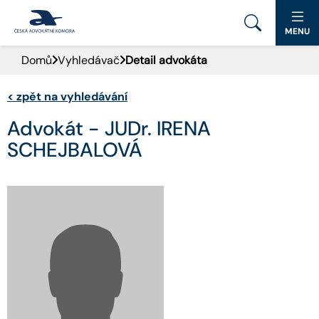
MENU
Domů
Vyhledávač
Detail advokáta
PORTÁL ČAK
<
zpět na vyhledávání
DOMŮ
Advokát - JUDr. IRENA
AKTUALITY
SCHEJBALOVÁ
DOKUMENTY A FORMULÁŘE
PRO VEŘEJNOST
ADVOKÁTNÍ DENÍK
KONTAKT