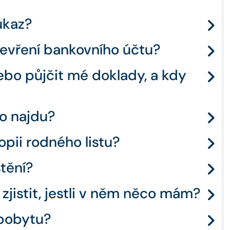
ůkaz?
tevření bankovního účtu?
ebo půjčit mé doklady, a kdy
ho najdu?
opii rodného listu?
štění?
ak zjistit, jestli v něm něco mám?
 pobytu?