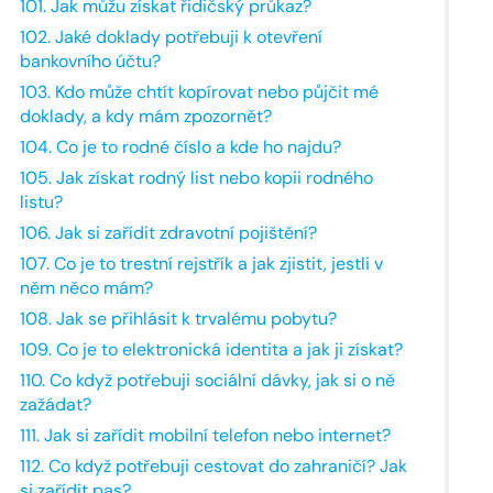
101. Jak můžu získat řidičský průkaz?
102. Jaké doklady potřebuji k otevření
bankovního účtu?
103. Kdo může chtít kopírovat nebo půjčit mé
doklady, a kdy mám zpozornět?
104. Co je to rodné číslo a kde ho najdu?
105. Jak získat rodný list nebo kopii rodného
listu?
106. Jak si zařídit zdravotní pojištění?
107. Co je to trestní rejstřík a jak zjistit, jestli v
něm něco mám?
108. Jak se přihlásit k trvalému pobytu?
109. Co je to elektronická identita a jak ji získat?
110. Co když potřebuji sociální dávky, jak si o ně
zažádat?
111. Jak si zařídit mobilní telefon nebo internet?
112. Co když potřebuji cestovat do zahraničí? Jak
si zařídit pas?