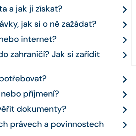
a a jak ji získat?
ávky, jak si o ně zažádat?
n nebo internet?
o zahraničí? Jak si zařídit
 potřebovat?
 nebo příjmení?
ověřit dokumenty?
ých právech a povinnostech